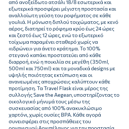
από ανοξείδωτο ατσάλι 18/8 εσωτερικά και
εξωτερικά προσφέρει μέγιστη προστασία και
αναλλοίωτη γεύση του ροφήματος σε κάθε
γουλιά. Η μόνωση διπλού τοιχώματος, με κενό
αέρος, διατηρεί το ρόφημα κρύο έως 24 ώρες
και ζεστό έως 12 ώρες, ενώ το εξωτερικό
τοίχωμα παραμένει σταθερό χωρίς να
«ιδρώνει» για άνετο κράτημα. Το 100%
στεγανό καπάκι προστατεύει από κάθε
διαρροή, ενώ η ποικιλία σε μεγέθη (350ml,
500ml και 750ml) και τα μοναδικά designs με
υψηλής ποιότητας εκτύπωση και οι
ανανεωμένες αποχρώσεις καλύπτουν κάθε
προτίμηση. Τα Travel Flask είναι μέρος της
συλλογής Save the Aegean, υποστηρίζοντας το
οικολογικό μήνυμά τους μέσω της
συσκευασίας από 100% ανακυκλώσιμο
χαρτόνι, χωρίς ουσίες BPA. Κάθε αγορά
συνεισφέρει στις προσπάθειες του
οργανισμού Αρχιπέλαγος για την προστασία