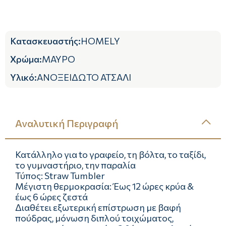
Κατασκευαστής
:
HOMELY
Χρώμα
:
ΜΑΥΡΟ
Υλικό
:
ΑΝΟΞΕΙΔΩΤΟ ΑΤΣΑΛΙ
Αναλυτική Περιγραφή
Κατάλληλο για tο γραφείο, τη βόλτα, το ταξίδι,
το γυμναστήριο, την παραλία
Τύπος: Straw Tumbler
Μέγιστη θερμοκρασία: Έως 12 ώρες κρύα &
έως 6 ώρες ζεστά
Διαθέτει εξωτερική επίστρωση με βαφή
πούδρας, μόνωση διπλού τοιχώματος,