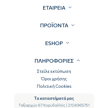
ΕΤΑΙΡΕΙΑ
Σχετικά
ΠΡΟΪΟΝΤΑ
Επικοινωνία
Blog
Προσφορές
ESHOP
Brands
Λογαριασμός
ΠΛΗΡΟΦΟΡΙΕΣ
Τρόποι αποστολής
Τρόποι πληρωμής
Στείλε εκτύπωση
Επιστροφές
Όροι χρήσης
Πολιτική Cookies
Τα καταστήματά μας
Ταξιαρχών 67 Κορυδαλλός
|
2104965751