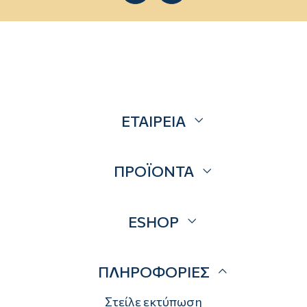
ΕΤΑΙΡΕΙΑ
Σχετικά
ΠΡΟΪΟΝΤΑ
Επικοινωνία
Blog
Προσφορές
ESHOP
Brands
Λογαριασμός
ΠΛΗΡΟΦΟΡΙΕΣ
Τρόποι αποστολής
Τρόποι πληρωμής
Στείλε εκτύπωση