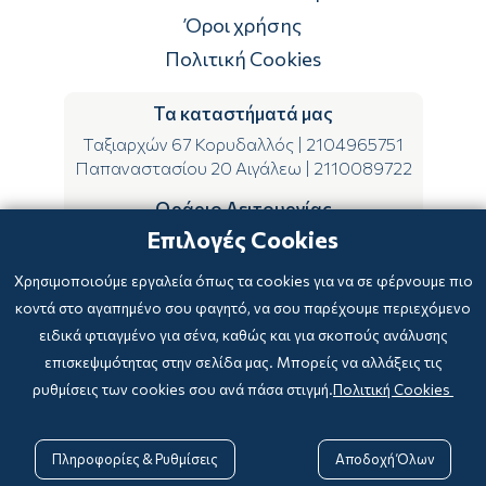
Επιστροφές
Όροι χρήσης
Πολιτική Cookies
Τα καταστήματά μας
Ταξιαρχών 67 Κορυδαλλός
|
2104965751
Παπαναστασίου 20 Αιγάλεω
|
2110089722
Ωράριο Λειτουργίας
Επιλογές Cookies
ΔΕ-ΤΕ-ΣΑ 09:00-15:00
ΤΡ-ΠΕ-ΠΑ 09:00-14:00 & 17:00-21:00
Χρησιμοποιούμε εργαλεία όπως τα cookies για να σε φέρνουμε πιο
κοντά στο αγαπημένο σου φαγητό, να σου παρέχουμε περιεχόμενο
ειδικά φτιαγμένο για σένα, καθώς και για σκοπούς ανάλυσης
επισκεψιμότητας στην σελίδα μας. Μπορείς να αλλάξεις τις
ρυθμίσεις των cookies σου ανά πάσα στιγμή.
Πολιτική Cookies
Copyright © 2024
-2026 biblioxarteboriki.gr

Powered by
|
Developed with

Πληροφορίες & Ρυθμίσεις
Αποδοχή Όλων