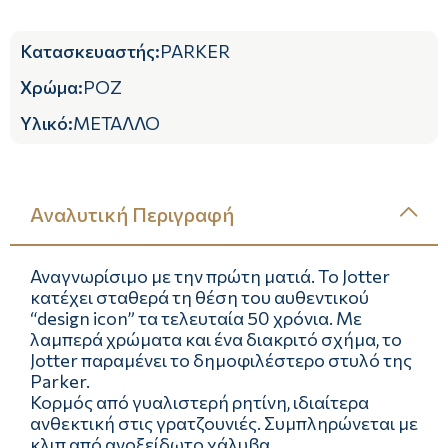
Κατασκευαστής
:
PARKER
Χρώμα
:
ΡΟΖ
Υλικό
:
ΜΕΤΑΛΛΟ
Αναλυτική Περιγραφή
Αναγνωρίσιμο με την πρώτη ματιά. Το Jotter
κατέχει σταθερά τη θέση του αυθεντικού
“design icon” τα τελευταία 50 χρόνια. Με
λαμπερά χρώματα και ένα διακριτό σχήμα, το
Jotter παραμένει το δημοφιλέστερο στυλό της
Parker.
Κορμός από γυαλιστερή ρητίνη, ιδιαίτερα
ανθεκτική στις γρατζουνιές. Συμπληρώνεται με
κλιπ από ανοξείδωτο χάλυβα.