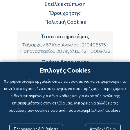
Τρόποι πληρωμής
Στείλε εκτύπωση
Επιστροφές
Όροι χρήσης
Πολιτική Cookies
Τα καταστήματά μας
Ταξιαρχών 67 Κορυδαλλός
|
2104965751
Παπαναστασίου 20 Αιγάλεω
|
2110089722
Ωράριο Λειτουργίας
Επιλογές Cookies
ΔΕ-ΤΕ-ΣΑ 09:00-15:00
ΤΡ-ΠΕ-ΠΑ 09:00-14:00 & 17:00-21:00
Χρησιμοποιούμε εργαλεία όπως τα cookies για να σε φέρνουμε πιο
κοντά στο αγαπημένο σου φαγητό, να σου παρέχουμε περιεχόμενο
ειδικά φτιαγμένο για σένα, καθώς και για σκοπούς ανάλυσης
επισκεψιμότητας στην σελίδα μας. Μπορείς να αλλάξεις τις
ρυθμίσεις των cookies σου ανά πάσα στιγμή.
Πολιτική Cookies
Copyright © 2024
-2026 biblioxarteboriki.gr

Powered by
|
Developed with

Πληροφορίες & Ρυθμίσεις
Αποδοχή Όλων