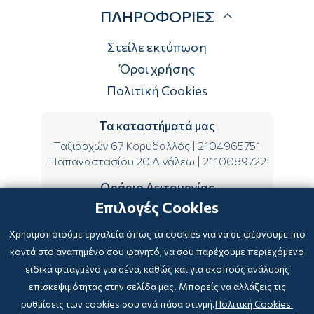
ΠΛΗΡΟΦΟΡΙΕΣ
Τρόποι αποστολής
Τρόποι πληρωμής
Στείλε εκτύπωση
Επιστροφές
Όροι χρήσης
Πολιτική Cookies
Τα καταστήματά μας
Ταξιαρχών 67 Κορυδαλλός
|
2104965751
Παπαναστασίου 20 Αιγάλεω
|
2110089722
Ωράριο Λειτουργίας
Επιλογές Cookies
ΔΕ-ΤΕ-ΣΑ 09:00-15:00
ΤΡ-ΠΕ-ΠΑ 09:00-14:00 & 17:00-21:00
Χρησιμοποιούμε εργαλεία όπως τα cookies για να σε φέρνουμε πιο
κοντά στο αγαπημένο σου φαγητό, να σου παρέχουμε περιεχόμενο
ειδικά φτιαγμένο για σένα, καθώς και για σκοπούς ανάλυσης
επισκεψιμότητας στην σελίδα μας. Μπορείς να αλλάξεις τις
ρυθμίσεις των cookies σου ανά πάσα στιγμή.
Πολιτική Cookies