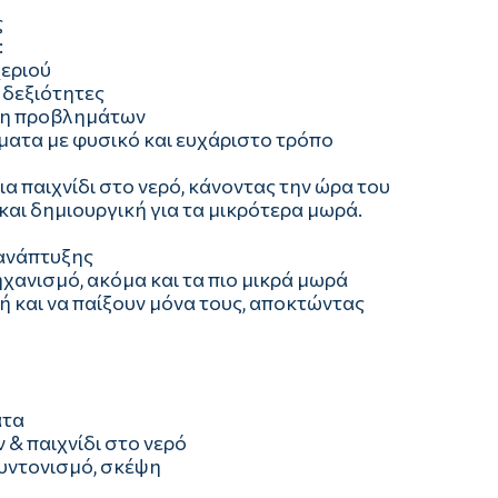
ς
:
χεριού
 δεξιότητες
υση προβλημάτων
ματα με φυσικό και ευχάριστο τρόπο
ια παιχνίδι στο νερό, κάνοντας την ώρα του
αι δημιουργική για τα μικρότερα μωρά.
 ανάπτυξης
ανισμό, ακόμα και τα πιο μικρά μωρά
 και να παίξουν μόνα τους, αποκτώντας
ατα
 & παιχνίδι στο νερό
συντονισμό, σκέψη