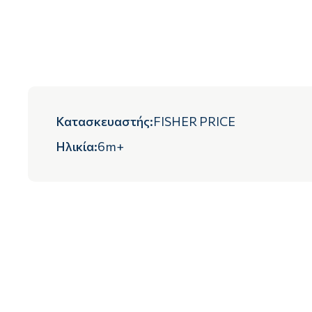
Κατασκευαστής
:
FISHER PRICE
Ηλικία
:
6m+