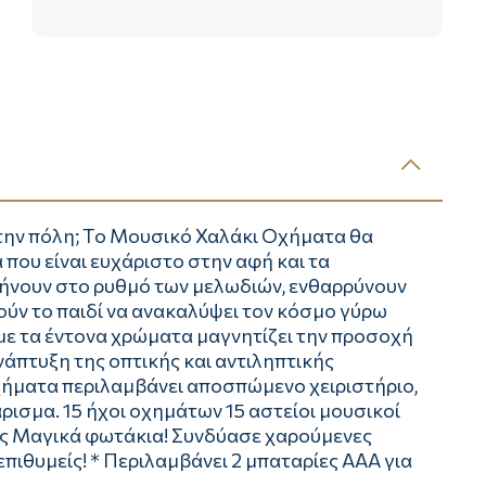
 στην πόλη; Tο Μουσικό Χαλάκι Οχήματα θα
 που είναι ευχάριστο στην αφή και τα
νουν στο ρυθμό των μελωδιών, ενθαρρύνουν
ούν το παιδί να ανακαλύψει τον κόσμο γύρω
ε τα έντονα χρώματα μαγνητίζει την προσοχή
άπτυξη της οπτικής και αντιληπτικής
χήματα περιλαμβάνει αποσπώμενο χειριστήριο,
άρισμα. 15 ήχοι οχημάτων 15 αστείοι μουσικοί
ς Μαγικά φωτάκια! Συνδύασε χαρούμενες
πιθυμείς! * Περιλαμβάνει 2 μπαταρίες ΑΑΑ για