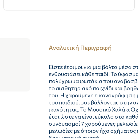
Αναλυτική Περιγραφή
Είστε έτοιμοι για μια βόλτα μέσα
ενθουσιάσει κάθε παιδί! Το ύφασμα
πολύχρωμα φωτάκια που αναβοσβή
το αισθητηριακό παιχνίδι και βοηθ
του. Η χαρούμενη εικονογράφηση μ
του παιδιού, συμβάλλοντας στην αν
ικανότητας. Το Μουσικό Χαλάκι Ο
έτσι ώστε να είναι εύκολο στο καθ
συνδυασμοί 7 χαρούμενες μελωδίε
μελωδίες με όποιον ήχο οχήματος ε
δοκιμαστικό σκοπό.