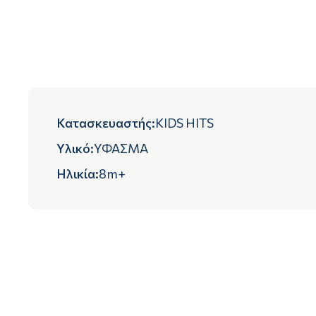
Κατασκευαστής
:
KIDS HITS
Υλικό
:
ΥΦΑΣΜΑ
Ηλικία
:
8m+