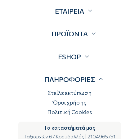
ΕΤΑΙΡΕΙΑ
Σχετικά
ΠΡΟΪΟΝΤΑ
Επικοινωνία
Blog
Προσφορές
ESHOP
Brands
Λογαριασμός
ΠΛΗΡΟΦΟΡΙΕΣ
Τρόποι αποστολής
Τρόποι πληρωμής
Στείλε εκτύπωση
Επιστροφές
Όροι χρήσης
Πολιτική Cookies
Τα καταστήματά μας
Ταξιαρχών 67 Κορυδαλλός
|
2104965751