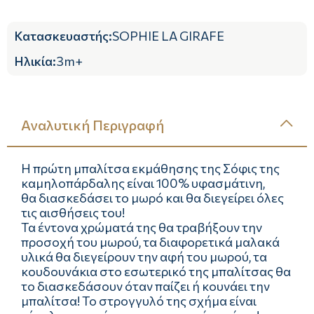
Κατασκευαστής
:
SOPHIE LA GIRAFE
Ηλικία
:
3m+
Αναλυτική Περιγραφή
Η πρώτη μπαλίτσα εκμάθησης της Σόφις της
καμηλοπάρδαλης είναι 100% υφασμάτινη,
θα διασκεδάσει το μωρό και θα διεγείρει όλες
τις αισθήσεις του!
Τα έντονα χρώματά της θα τραβήξουν την
προσοχή του μωρού, τα διαφορετικά μαλακά
υλικά θα διεγείρουν την αφή του μωρού, τα
κουδουνάκια στο εσωτερικό της μπαλίτσας θα
το διασκεδάσουν όταν παίζει ή κουνάει την
μπαλίτσα! Το στρογγυλό της σχήμα είναι