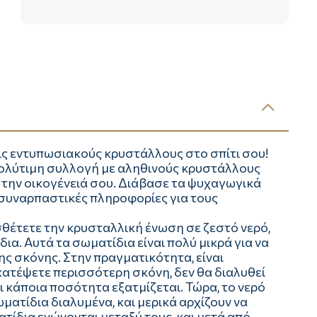
ς εντυπωσιακούς κρυστάλλους στο σπίτι σου!
 πολύτιμη συλλογή με αληθινούς κρυστάλλους
ι την οικογένειά σου. Διάβασε τα ψυχαγωγικά
 συναρπαστικές πληροφορίες για τους
τετε την κρυσταλλική ένωση σε ζεστό νερό,
ια. Αυτά τα σωματίδια είναι πολύ μικρά για να
 της σκόνης. Στην πραγματικότητα, είναι
κατέψετε περισσότερη σκόνη, δεν θα διαλυθεί
ι κάποια ποσότητα εξατμίζεται. Τώρα, το νερό
ματίδια διαλυμένα, και μερικά αρχίζουν να
τίδια ενώνονται μεταξύ τους, και μετά από