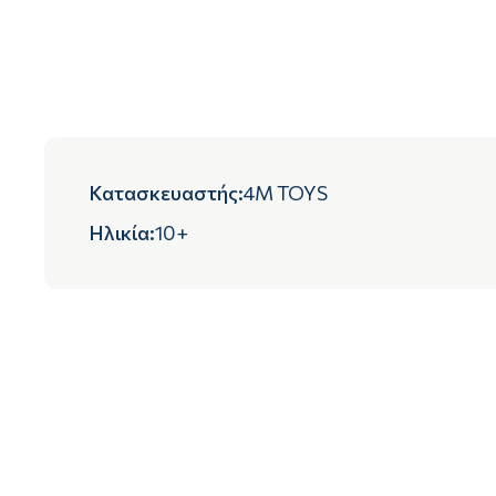
Κατασκευαστής
:
4M TOYS
Ηλικία
:
10+