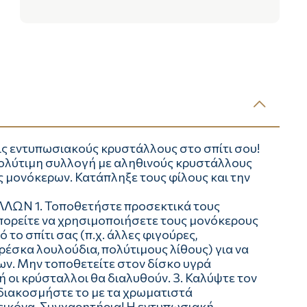
ς εντυπωσιακούς κρυστάλλους στο σπίτι σου!
 πολύτιμη συλλογή με αληθινούς κρυστάλλους
ς μονόκερων. Κατάπληξε τους φίλους και την
Ν 1. Τοποθετήστε προσεκτικά τους
πορείτε να χρησιμοποιήσετε τους μονόκερους
το σπίτι σας (π.χ. άλλες φιγούρες,
ρέσκα λουλούδια, πολύτιμους λίθους) για να
ν. Μην τοποθετείτε στον δίσκο υγρά
δή οι κρύσταλλοι θα διαλυθούν. 3. Καλύψτε τον
 διακοσμήστε το με τα χρωματιστά
εικόνα. Συγχαρητήρια! Η εντυπωσιακή