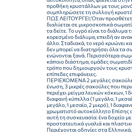
προθήκη κρυστάλλων με τους μονό
συμπληρώσετε τη συλλογή κρυστά
ΠΩΣ ΛΕΙΤΟΥΡΓΕΙ; Όταν προσθέτετε
διαλύεται σε μικροσκοπικά σωματίδ
τα δείτε. Το υγρό είναι το διάλυμα
κορεσμένο διάλυμα, επειδή αν ανα
άλλο. Σταδιακά, το νερό κρυώνει κα
δεν μπορεί να διατηρήσει όλα τα σω
ενώνονται ξανά. Περισσότερα σωμα
κάποιο διάστημα, ομάδες σωματιδί
τρόπο που δημιουργούν τους κρυστ
επίπεδες επιφάνειες.
ΠΕΡΙΕΧΟΜΕΝΑ 2 μεγάλες σακούλες
ένωση, 3 μικρές σακούλες που περι
περιέχει μείγμα λευκών κόκκων, 1 
διαφανή κύπελλα (1 μεγάλο, 1 μεσαί
μεγάλο, 1 μεσαίο, 2 μικρό), 1 διαφα
χρωματιστό αυτοκόλλητο Επίσης απ
αυτή τη συσκευασία: ένα δοχείο με
προστατευτικά γυαλιά και πλαστικά
Περιέχονται οδηγίες στα Ελληνικά.