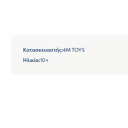
Κατασκευαστής
:
4M TOYS
Ηλικία
:
10+