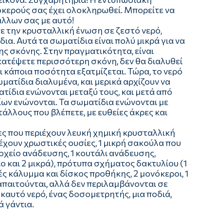
κερούς σας έχει ολοκληρωθεί. Μπορείτε να
λλων σας με αυτό!
 την κρυσταλλική ένωση σε ζεστό νερό,
ια. Αυτά τα σωματίδια είναι πολύ μικρά για να
 της σκόνης. Στην πραγματικότητα, είναι
κατέψετε περισσότερη σκόνη, δεν θα διαλυθεί
ι κάποια ποσότητα εξατμίζεται. Τώρα, το νερό
ματίδια διαλυμένα, και μερικά αρχίζουν να
τίδια ενώνονται μεταξύ τους, και μετά από
ων ενώνονται. Τα σωματίδια ενώνονται με
άλλους που βλέπετε, με ευθείες άκρες και
 που περιέχουν λευκή χημική κρυσταλλική
έχουν χρωστικές ουσίες, 1 μικρή σακούλα που
δοχείο ανάδευσης, 1 κουτάλι ανάδευσης,
ο και 2 μικρά), πρότυπα σχήματος δακτυλίου (1
νές κάλυμμα και δίσκος προθήκης, 2 μονόκεροι, 1
αιτούνται, αλλά δεν περιλαμβάνονται σε
 καυτό νερό, ένας δοσομετρητής, μια ποδιά,
 γάντια.