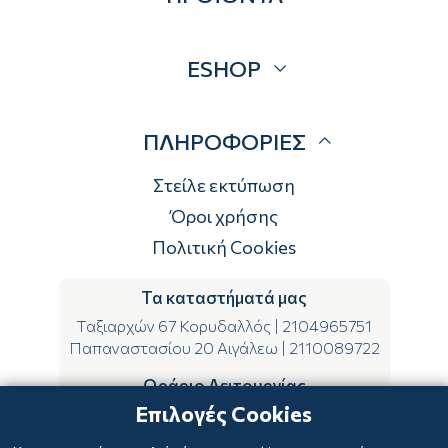
Blog
Προσφορές
ESHOP
Brands
Λογαριασμός
ΠΛΗΡΟΦΟΡΙΕΣ
Τρόποι αποστολής
Τρόποι πληρωμής
Στείλε εκτύπωση
Επιστροφές
Όροι χρήσης
Πολιτική Cookies
Τα καταστήματά μας
Ταξιαρχών 67 Κορυδαλλός
|
2104965751
Παπαναστασίου 20 Αιγάλεω
|
2110089722
Ωράριο Λειτουργίας
Επιλογές Cookies
ΔΕ-ΤΕ-ΣΑ 09:00-15:00
ΤΡ-ΠΕ-ΠΑ 09:00-14:00 & 17:00-21:00