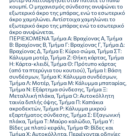
μοτέρ να λειτουργήσει όταν πατάτε το πάνω
κουμπί. Ο μηχανισμός σύνδεσης ανυψώνει το
εξωτερικό άκρο της μπάρας, ενώ το εσωτερικό
άκρο χαμηλώνει. Αντίστοιχα χαμηλώνει το
εξωτερικό άκρο της μπάρας ενώ το εσωτερικό
άκρο ανυψώνεται.
ΠΕΡΙΕΧΟΜΕΝΑ Τμήμα Α: Βραχίονας Α, Τμήμα
Β: Βραχίονας Β, Τμήμα Γ: Βραχίονας Γ, Τμήμα Δ:
Βραχίονας Δ, Τμήμα Ε: Κύριο σώμα, Τμήμα ΣΤ:
Κάλυμμα μοτέρ, Τμήμα Ζ: Θήκη κάρτας, Τμήμα
Η: Κάρτα-κλειδί, Τμήμα Θ: Πρότυπο κάρτας
(από τα πτερύγια του κουτιού), Τμήμα Ι: Βάση
συνδέσμων, Τμήμα Κ: Κάλυμμα συνδέσμων,
Τμήμα Λ: Μοτέρ, Τμήμα M: Κάλυμμα μπαταρίας,
Τμήμα Ν: Εξάρτημα σύνδεσης, Τμήμα Ξ:
Μεταλλική πλάκα, Τμήμα Ο: Αυτοκόλλητη
ταινία διπλής όψης, Τμήμα Π: Καπάκια
ακροδεκτών, Τμήμα Ρ: Κάλυμμα μικρού
εξαρτήματος σύνδεσης, Τμήμα Σ: Εξαγωνική
πλάκα, Τμήμα Τ: Μαύρο καλώδιο, Τμήμα Υ:
Βίδες με πλατύ κεφάλι, Τμήμα Φ: Βίδες και
Τμήμα Χ: Αυτοκόλλητα. Περιέχονται οδηγίες