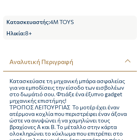
Κατασκευαστής
:
4M TOYS
Ηλικία
:
8+
Αναλυτική Περιγραφή
Κατασκεύασε τη μηχανική μπάρα ασφαλείας
για να εμποδίσεις την είσοδο των εισβολέων
στο δωμάτιό σου. Φτιάξε ένα έξυπνο gadget
μηχανικής επιστήμης!
ΤΡΟΠΟΣ ΛΕΙΤΟΥΡΓΙΑΣ Το μοτέρ έχει έναν
ατέρμονα κοχλία που περιστρέφει έναν άξονα
ώστε να ανυψώνει ή να χαμηλώνει τους
βραχίονες Α και Β. Το μέταλλο στην κάρτα
ολοκληρώνει το κύκλωμα που επιτρέπει στο