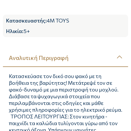
Κατασκευαστής
:
4M TOYS
Ηλικία
:
5+
Αναλυτική Περιγραφή
Κατασκεύασε τον δικό σου φακό με τη
βοήθεια της βαρύτητας! Μετάτρεψέ τον σε
φακό-δυναμό με μια περιστροφή του μοχλού.
Διάβασε τα ψυχαγωγικά στοιχεία που
περιλαμβάνονται στις οδηγίες και μάθε
χρήσιμες πληροφορίες για το ηλεκτρικό ρεύμα.
ΤΡΟΠΟΣ ΛΕΙΤΟΥΡΓΙΑΣ: Στον κινητήρα -
παιχνίδι τα καλώδια τυλίγονται γύρω από τον
κεντρικό άξονα. Υπάρχουν μαγνήτες