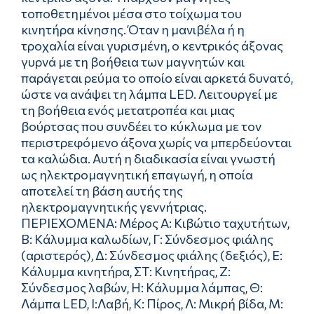
τοποθετημένοι μέσα στο τοίχωμα του
κινητήρα κίνησης. Όταν η μανιβέλα ή η
τροχαλία είναι γυρισμένη, ο κεντρικός άξονας
γυρνά με τη βοήθεια των μαγνητών και
παράγεται ρεύμα το οποίο είναι αρκετά δυνατό,
ώστε να ανάψει τη λάμπα LED. Λειτουργεί με
τη βοήθεια ενός μετατροπέα και μιας
βούρτσας που συνδέει το κύκλωμα με τον
περιστρεφόμενο άξονα χωρίς να μπερδεύονται
τα καλώδια. Αυτή η διαδικασία είναι γνωστή
ως ηλεκτρομαγνητική επαγωγή, η οποία
αποτελεί τη βάση αυτής της
ηλεκτρομαγνητικής γεννήτριας.
ΠΕΡΙΕΧΟΜΕΝΑ: Μέρος Α: Kιβώτιο ταχυτήτων,
Β: Kάλυμμα καλωδίων, Γ: Σύνδεσμος φιάλης
(αριστερός), Δ: Σύνδεσμος φιάλης (δεξιός), Ε:
Kάλυμμα κινητήρα, ΣΤ: Kινητήρας, Ζ:
Σύνδεσμος λαβών, Η: Kάλυμμα λάμπας, Θ:
Λάμπα LED, Ι:Λαβή, Κ: Πίρος, Λ: Mικρή βίδα, Μ: