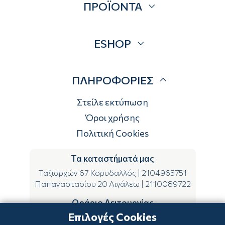
ΠΡΟΪΟΝΤΑ
Επικοινωνία
Blog
Προσφορές
ESHOP
Brands
Λογαριασμός
ΠΛΗΡΟΦΟΡΙΕΣ
Τρόποι αποστολής
Τρόποι πληρωμής
Στείλε εκτύπωση
Επιστροφές
Όροι χρήσης
Πολιτική Cookies
Τα καταστήματά μας
Ταξιαρχών 67 Κορυδαλλός
|
2104965751
Παπαναστασίου 20 Αιγάλεω
|
2110089722
Ωράριο Λειτουργίας
Επιλογές Cookies
ΔΕ-ΤΕ-ΣΑ 09:00-15:00