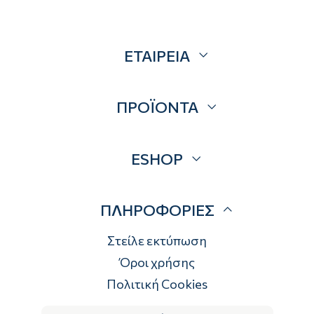
ΕΤΑΙΡΕΙΑ
Σχετικά
ΠΡΟΪΟΝΤΑ
Επικοινωνία
Blog
Προσφορές
ESHOP
Brands
Λογαριασμός
ΠΛΗΡΟΦΟΡΙΕΣ
Τρόποι αποστολής
Τρόποι πληρωμής
Στείλε εκτύπωση
Επιστροφές
Όροι χρήσης
Πολιτική Cookies