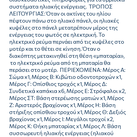
συστήματα ηλιακής ενέργειας. ΤΡΟΠΟΣ
ΛΕΙΤΟΥΡΓΙΑΣ: Όταν οι ακτίνες του ηλίου
πέφτουν πάνω στο ηλιακό πάνελ, οι ηλιακές
κυψέλες στο πάνελ μετατρέπουν μέρος της
ενέργειας του φωτός σε ηλεκτρική. Το
ηλεκτρικό ρεύμα περνάει από τις κυψέλες στο
μοτέρ και το θέτει σε κίνηση. Όταν ο
διακόπτης μετακινηθεί στη θέση «μπαταρία»,
το ηλεκτρικό ρεύμα από τη μπαταρία θα
περάσει στο μοτέρ. ΠΕΡΙΕΧΟΜΕΝΑ: Μέρος Α:
Σώμα x1, Μέρος Β: Κιβώτιο οδοντοτροχών x1,
Μέρος Γ: Οπίσθιος τροχός x1, Μέρος Δ:
Συνδετικά καπάκια x6, Μέρος Ε: Στρόφαλοι x2,
Μέρος ΣΤ: Βάση στερέωσης ματιών x1, Μέρος
Ζ: Αριστερός βραχίονας x1, Μέρος Η: Βάση
στήριξης οπίσθιου τροχού x1, Μέρος Θ: Δεξιός
βραχίονας x1, Μέρος Ι: Μεγάλοι τροχοί x2,
Μέρος Κ: Θήκη μπαταρίας x1, Μέρος Λ: Βάση
συσσωρευτή ηλιακής ενέργειας (ηλιακού