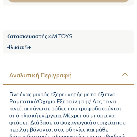
Κατασκευαστής
:
4M TOYS
Ηλικία
:
5+
Αναλυτική Περιγραφή
Γίνε ένας μικρός εξερευνητής με το έξυπνο
Ρομποτικό Όχημα Εξερεύνησης! Δες το να
κινείται πάνω σε ρόδες που τροφοδοτούνται
από ηλιακή ενέργεια. Μέχρι πού μπορεί να
φτάσει; Διάβασε τα ψυχαγωγικά στοιχεία που
περιλαμβάνονται στις οδηγίες και μάθε
διασκεδαστικές πληροφορίες για τα υβριδικά