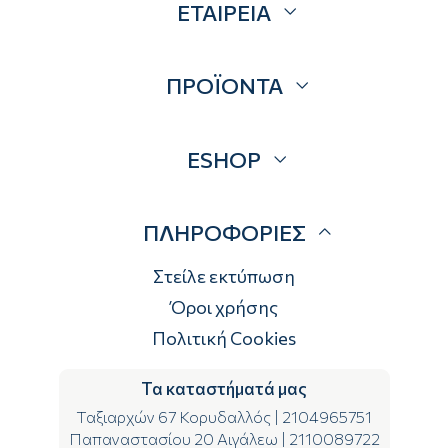
ΕΤΑΙΡΕΙΑ
Σχετικά
ΠΡΟΪΟΝΤΑ
Επικοινωνία
Blog
Προσφορές
ESHOP
Brands
Λογαριασμός
ΠΛΗΡΟΦΟΡΙΕΣ
Τρόποι αποστολής
Τρόποι πληρωμής
Στείλε εκτύπωση
Επιστροφές
Όροι χρήσης
Πολιτική Cookies
Τα καταστήματά μας
Ταξιαρχών 67 Κορυδαλλός
|
2104965751
Παπαναστασίου 20 Αιγάλεω
|
2110089722