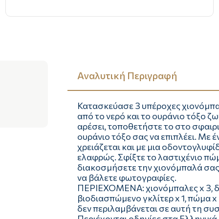
Αναλυτική Περιγραφή
Κατασκεύασε 3 υπέροχες χιονόμπαλ
από το νερό και το ουράνιο τόξο ζ
αρέσει, τοποθετήστε το στο σφαιρι
ουράνιο τόξο σας να επιπλέει. Με
χρειάζεται και με μια οδοντογλυφί
ελαφρώς. Σφίξτε το λαστιχένιο πώ
διακοσμήσετε την χιονόμπαλά σας. 
να βάλετε φωτογραφίες.
ΠΕΡΙΕΧΟΜΕΝΑ: χιονόμπαλες x 3, δι
βιοδιασπώμενο γκλίτερ x 1, πώμα x
δεν περιλαμβάνεται σε αυτή τη συ
Περιέχονται οδηγίες στα Ελληνικά.