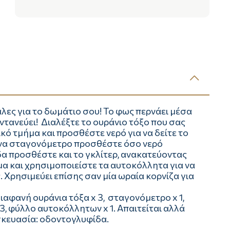
ες για το δωμάτιο σου! Το φως περνάει μέσα
ωντανεύει! Διαλέξτε το ουράνιο τόξο που σας
κό τμήμα και προσθέστε νερό για να δείτε το
 ένα σταγονόμετρο προσθέστε όσο νερό
δα προσθέστε και το γκλίτερ, ανακατεύοντας
μα και χρησιμοποιείστε τα αυτοκόλλητα για να
Χρησιμεύει επίσης σαν μία ωραία κορνίζα για
αφανή ουράνια τόξα x 3, σταγονόμετρο x 1,
 3, φύλλο αυτοκόλλητων x 1. Απαιτείται αλλά
σκευασία: οδοντογλυφίδα.