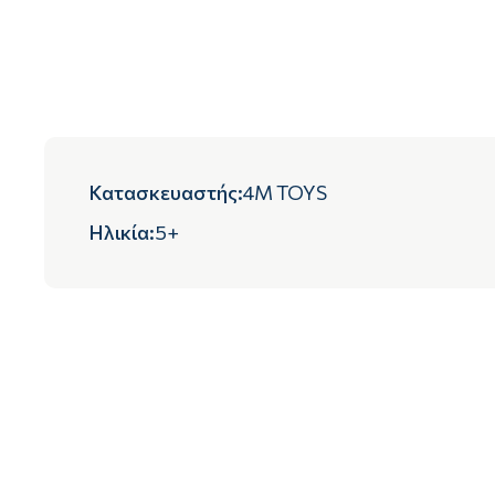
Κατασκευαστής
:
4M TOYS
Ηλικία
:
5+