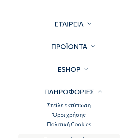
ΕΤΑΙΡΕΙΑ
Σχετικά
ΠΡΟΪΟΝΤΑ
Επικοινωνία
Blog
Προσφορές
ESHOP
Brands
Λογαριασμός
ΠΛΗΡΟΦΟΡΙΕΣ
Τρόποι αποστολής
Τρόποι πληρωμής
Στείλε εκτύπωση
Επιστροφές
Όροι χρήσης
Πολιτική Cookies