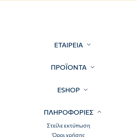
ΕΤΑΙΡΕΙΑ
Σχετικά
ΠΡΟΪΟΝΤΑ
Επικοινωνία
Blog
Προσφορές
ESHOP
Brands
Λογαριασμός
ΠΛΗΡΟΦΟΡΙΕΣ
Τρόποι αποστολής
Τρόποι πληρωμής
Στείλε εκτύπωση
Επιστροφές
Όροι χρήσης