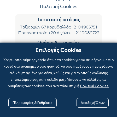
Πολιτική Cookies
Τα καταστήματά μας
Ταξιαρχών 67 Κορυδαλλός
|
2104965751
Παπαναστασίου 20 Αιγάλεω
|
2110089722
Ωράριο Λειτουργίας
Επιλογές Cookies
ΔΕ-ΤΕ-ΣΑ 09:00-15:00
ΤΡ-ΠΕ-ΠΑ 09:00-14:00 & 17:00-21:00
Χρησιμοποιούμε εργαλεία όπως τα cookies για να σε φέρνουμε πιο
κοντά στο αγαπημένο σου φαγητό, να σου παρέχουμε περιεχόμενο
ειδικά φτιαγμένο για σένα, καθώς και για σκοπούς ανάλυσης
επισκεψιμότητας στην σελίδα μας. Μπορείς να αλλάξεις τις
ρυθμίσεις των cookies σου ανά πάσα στιγμή.
Πολιτική Cookies
Copyright © 2024
-2026 biblioxarteboriki.gr

Powered by
|
Developed with

Πληροφορίες & Ρυθμίσεις
Αποδοχή Όλων