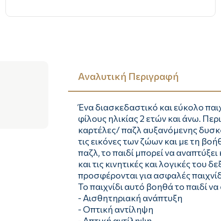
Αναλυτική Περιγραφή
Ένα διασκεδαστικό και εύκολο παιχ
φίλους ηλικίας 2 ετών και άνω. Π
καρτέλες/ παζλ αυξανόμενης δυσκ
τις εικόνες των ζώων και με τη βο
παζλ, το παιδί μπορεί να αναπτύξε
και τις κινητικές και λογικές του δ
προσφέρονται για ασφαλές παιχνίδ
Το παιχνίδι αυτό βοηθά το παιδί να
- Αισθητηριακή ανάπτυξη
- Oπτική αντίληψη
- Aπτική αντίληψη