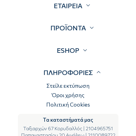
ΕΤΑΙΡΕΙΑ
Σχετικά
ΠΡΟΪΟΝΤΑ
Επικοινωνία
Blog
Προσφορές
ESHOP
Brands
Λογαριασμός
ΠΛΗΡΟΦΟΡΙΕΣ
Τρόποι αποστολής
Τρόποι πληρωμής
Στείλε εκτύπωση
Επιστροφές
Όροι χρήσης
Πολιτική Cookies
Τα καταστήματά μας
Ταξιαρχών 67 Κορυδαλλός
|
2104965751
Παπαναστασίου 20 Αιγάλεω
|
2110089722