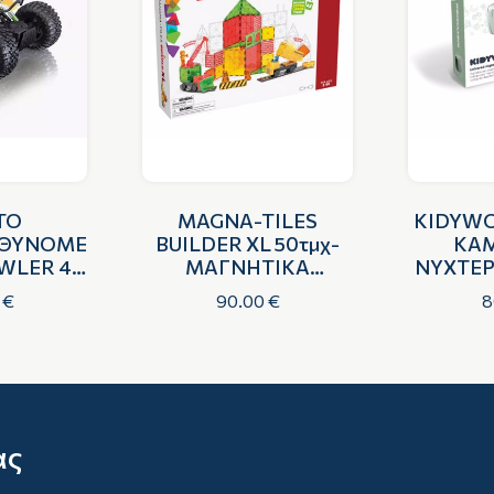
TO
MAGNA-TILES
KIDYWO
ΥΘΥΝΟΜΕΝΟ
BUILDER XL 50τμχ-
ΚΑΜ
WLER 4
ΜΑΓΝΗΤΙΚΑ
ΝΥΧΤΕΡ
LER
ΠΛΑΚΙΔΙΑ STEM ΓΙΑ
ΦΩΤΟΓ
 €
90.00 €
8
ΚΑΤΑΣΚΕΥΕΣ
Β
ας