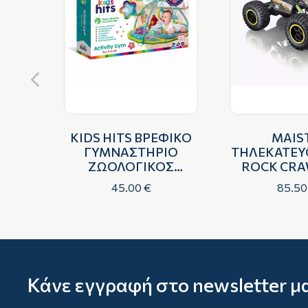
ES
KIDS HITS ΒΡΕΦΙΚΟ
MAIS
χ-
ΓΥΜΝΑΣΤΗΡΙΟ
ΤΗΛΕΚΑΤΕ
Α
ΖΩΟΛΟΓΙΚΟΣ
ROCK CRA
 ΓΙΑ
ΚΗΠΟΣ
WHEE
45.00 €
85.50
Σ
Κάνε εγγραφή στο newsletter μ