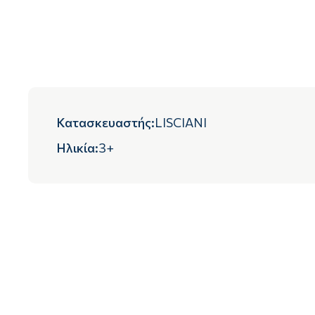
Κατασκευαστής
:
LISCIANI
Ηλικία
:
3+