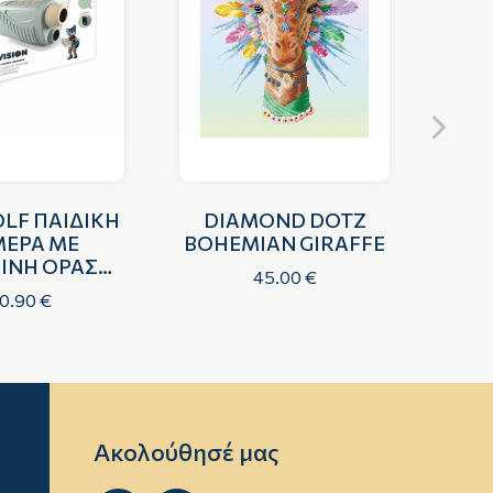
LF ΠΑΙΔΙΚΗ
DIAMOND DOTZ
SOP
ΕΡΑ ΜΕ
BOHEMIAN GIRAFFE
ΣΕΤ
ΙΝΗ ΟΡΑΣΗ,
45.00 €
ΡΑΦΙΑ ΚΑΙ
0.90 €
ΙΝΤΕΟ
Ακολούθησέ μας