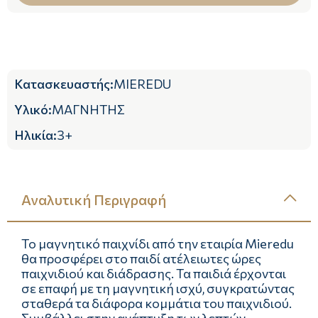
Κατασκευαστής
:
MIEREDU
Υλικό
:
ΜΑΓΝΗΤΗΣ
Ηλικία
:
3+
Αναλυτική Περιγραφή
Το μαγνητικό παιχνίδι από την εταιρία Mieredu
θα προσφέρει στο παιδί ατέλειωτες ώρες
παιχνιδιού και διάδρασης. Τα παιδιά έρχονται
σε επαφή με τη μαγνητική ισχύ, συγκρατώντας
σταθερά τα διάφορα κομμάτια του παιχνιδιού.