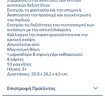
Συμβάλλει στην ανάπτυξη των λεπτών
κινητικών δεξιοτήτων.
Ενισχύει τη φαντασία και την υπομονή.
Αναπτύσσει την προσοχή και συγκέντρωση
του παιδιού.
Ενισχύει τις δεξιότητες του συντονισμού των
κινήσεων με την οπτική διάκριση.
Καλλιεργεί την παρατηρητικότητα και την
κριτική σκέψη.
Αποτελείται από:
Μαγνητική θήκη
1 μαρκαδόρο & σφουγγάρι καθαρισμού
8 κάρτες
53 μαγνήτες
Ηλικία: 3+
Διαστάσεις: 20,9 x 26,2 x 4,5 cm.
Επιστροφή Προϊόντος