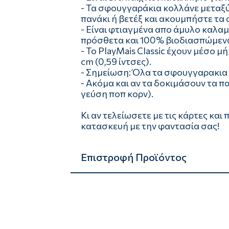
- Τα σφουγγαράκια κολλάνε μεταξύ 
πανάκι ή βετέξ και ακουμπήστε τα
- Είναι φτιαγμένα απο άμυλο καλαμ
πρόσθετα και 100% βιοδιασπώμεν
- Το PlayMais Classic έχουν μέσο μή
cm (0,59 ίντσες).
- Σημείωση: Όλα τα σφουγγαρακια 
- Ακόμα και αν τα δοκιμάσουν τα π
γεύση ποπ κορν).
Κι αν τελείωσετε με τις κάρτες και
κατασκευή με την φαντασία σας!
Επιστροφή Προϊόντος