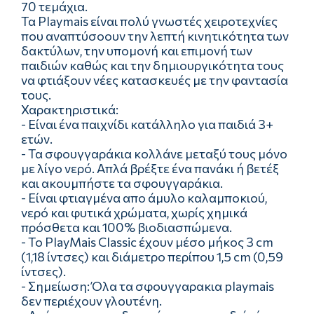
70 τεμάχια.
Τα Playmais είναι πολύ γνωστές χειροτεχνίες
που αναπτύσοουν την λεπτή κινητικότητα των
δακτύλων, την υπομονή και επιμονή των
παιδιών καθώς και την δημιουργικότητα τους
να φτιάξουν νέες κατασκευές με την φαντασία
τους.
Χαρακτηριστικά:
- Είναι ένα παιχνίδι κατάλληλο για παιδιά 3+
ετών.
- Τα σφουγγαράκια κολλάνε μεταξύ τους μόνο
με λίγο νερό. Απλά βρέξτε ένα πανάκι ή βετέξ
και ακουμπήστε τα σφουγγαράκια.
- Είναι φτιαγμένα απο άμυλο καλαμποκιού,
νερό και φυτικά χρώματα, χωρίς χημικά
πρόσθετα και 100% βιοδιασπώμενα.
- Το PlayMais Classic έχουν μέσο μήκος 3 cm
(1,18 ίντσες) και διάμετρο περίπου 1,5 cm (0,59
ίντσες).
- Σημείωση: Όλα τα σφουγγαρακια playmais
δεν περιέχουν γλουτένη.