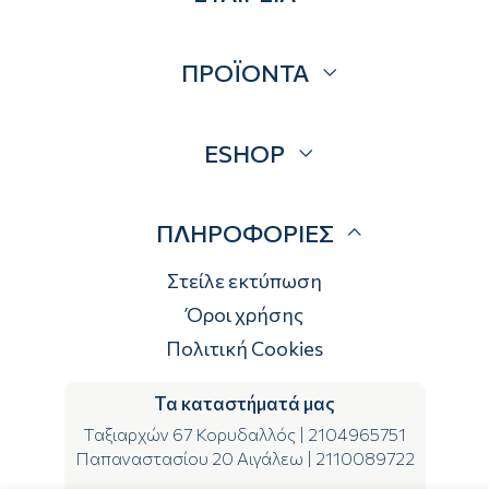
Σχετικά
ΠΡΟΪΟΝΤΑ
Επικοινωνία
Blog
Προσφορές
ESHOP
Brands
Λογαριασμός
ΠΛΗΡΟΦΟΡΙΕΣ
Τρόποι αποστολής
Τρόποι πληρωμής
Στείλε εκτύπωση
Επιστροφές
Όροι χρήσης
Πολιτική Cookies
Τα καταστήματά μας
Ταξιαρχών 67 Κορυδαλλός
|
2104965751
Παπαναστασίου 20 Αιγάλεω
|
2110089722