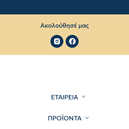
Ακολούθησέ μας


ΕΤΑΙΡΕΙΑ
Σχετικά
ΠΡΟΪΟΝΤΑ
Επικοινωνία
Blog