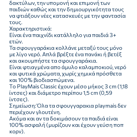
δακτύλων, την υπομονή και επιμονή των
παιδιών καθώς και την δημιουργικότητα τους
να φτιάξουν νέες κατασκευές με την φαντασία
τους.
Χαρακτηριστικά:
Είναι ένα παιχνίδι κατάλληλο για παιδιά 3+
ετών.
Τα σφουγγαράκια κολλάνε μεταξύ τους μόνο
με λίγο νερό. Απλά βρέξτε ένα πανάκι ή βετέξ
και ακουμπήστε τα σφουγγαράκια.
Είναι φτιαγμένα απο άμυλο καλαμποκιού, νερό
και φυτικά χρώματα, χωρίς χημικά πρόσθετα
και 100% βιοδιασπώμενα.
Tο PlayMais Classic έχουν μέσο μήκος 3 cm (1,18
ίντσες) και διάμετρο περίπου 1,5 cm (0,59
ίντσες).
Σημείωση: Όλα τα σφουγγαρακια playmais δεν
περιέχουν γλουτένη.
Ακόμα και αν τα δοκιμάσουν τα παιδιά είναι
100% ασφαλή (μυρίζουν και έχουν γεύση ποπ
κορν).