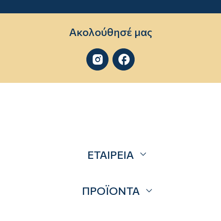
Ακολούθησέ μας


ΕΤΑΙΡΕΙΑ
Σχετικά
ΠΡΟΪΟΝΤΑ
Επικοινωνία
Blog
Προσφορές