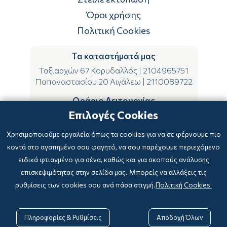
Επιστροφές
Όροι χρήσης
Πολιτική Cookies
Τα καταστήματά μας
Ταξιαρχών 67 Κορυδαλλός
|
2104965751
Παπαναστασίου 20 Αιγάλεω
|
2110089722
Ωράριο Λειτουργίας
Επιλογές Cookies
ΔΕ-ΤΕ-ΣΑ 09:00-15:00
ΤΡ-ΠΕ-ΠΑ 09:00-14:00 & 17:00-21:00
Χρησιμοποιούμε εργαλεία όπως τα cookies για να σε φέρνουμε πιο
κοντά στο αγαπημένο σου φαγητό, να σου παρέχουμε περιεχόμενο
ειδικά φτιαγμένο για σένα, καθώς και για σκοπούς ανάλυσης
επισκεψιμότητας στην σελίδα μας. Μπορείς να αλλάξεις τις
ρυθμίσεις των cookies σου ανά πάσα στιγμή.
Πολιτική Cookies
Copyright © 2024
-2026 biblioxarteboriki.gr

Powered by
|
Developed with

Πληροφορίες & Ρυθμίσεις
Αποδοχή Όλων