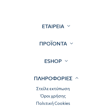
ΕΤΑΙΡΕΙΑ
Σχετικά
ΠΡΟΪΟΝΤΑ
Επικοινωνία
Blog
Προσφορές
ESHOP
Brands
Λογαριασμός
ΠΛΗΡΟΦΟΡΙΕΣ
Τρόποι αποστολής
Τρόποι πληρωμής
Στείλε εκτύπωση
Επιστροφές
Όροι χρήσης
Πολιτική Cookies