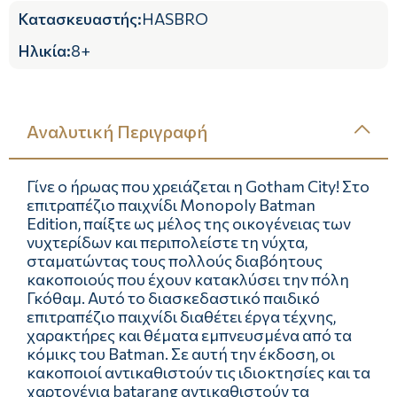
Κατασκευαστής
:
HASBRO
Ηλικία
:
8+
Αναλυτική Περιγραφή
Γίνε ο ήρωας που χρειάζεται η Gotham City! Στο
επιτραπέζιο παιχνίδι Monopoly Batman
Edition, παίξτε ως μέλος της οικογένειας των
νυχτερίδων και περιπολείστε τη νύχτα,
σταματώντας τους πολλούς διαβόητους
κακοποιούς που έχουν κατακλύσει την πόλη
Γκόθαμ. Αυτό το διασκεδαστικό παιδικό
επιτραπέζιο παιχνίδι διαθέτει έργα τέχνης,
χαρακτήρες και θέματα εμπνευσμένα από τα
κόμικς του Batman. Σε αυτή την έκδοση, οι
κακοποιοί αντικαθιστούν τις ιδιοκτησίες και τα
χαρτονένια batarang αντικαθιστούν τα