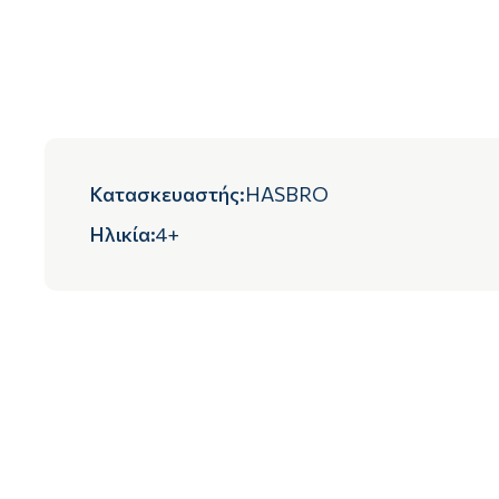
Κατασκευαστής
:
HASBRO
Ηλικία
:
4+