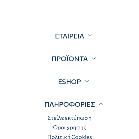
ΕΤΑΙΡΕΙΑ
Σχετικά
ΠΡΟΪΟΝΤΑ
Επικοινωνία
Blog
Προσφορές
ESHOP
Brands
Λογαριασμός
ΠΛΗΡΟΦΟΡΙΕΣ
Τρόποι αποστολής
Τρόποι πληρωμής
Στείλε εκτύπωση
Επιστροφές
Όροι χρήσης
Πολιτική Cookies