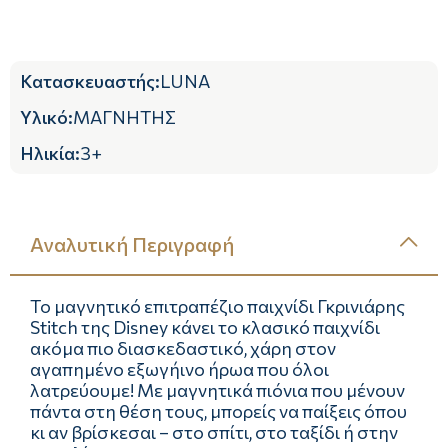
Κατασκευαστής
:
LUNA
Υλικό
:
ΜΑΓΝΗΤΗΣ
Ηλικία
:
3+
Αναλυτική Περιγραφή
Το μαγνητικό επιτραπέζιο παιχνίδι Γκρινιάρης
Stitch της Disney κάνει το κλασικό παιχνίδι
ακόμα πιο διασκεδαστικό, χάρη στον
αγαπημένο εξωγήινο ήρωα που όλοι
λατρεύουμε! Με μαγνητικά πιόνια που μένουν
πάντα στη θέση τους, μπορείς να παίξεις όπου
κι αν βρίσκεσαι – στο σπίτι, στο ταξίδι ή στην