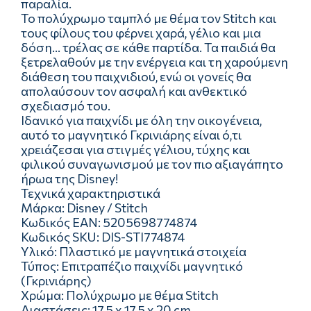
παραλία.
Το πολύχρωμο ταμπλό με θέμα τον Stitch και
τους φίλους του φέρνει χαρά, γέλιο και μια
δόση... τρέλας σε κάθε παρτίδα. Τα παιδιά θα
ξετρελαθούν με την ενέργεια και τη χαρούμενη
διάθεση του παιχνιδιού, ενώ οι γονείς θα
απολαύσουν τον ασφαλή και ανθεκτικό
σχεδιασμό του.
Ιδανικό για παιχνίδι με όλη την οικογένεια,
αυτό το μαγνητικό Γκρινιάρης είναι ό,τι
χρειάζεσαι για στιγμές γέλιου, τύχης και
φιλικού συναγωνισμού με τον πιο αξιαγάπητο
ήρωα της Disney!
Τεχνικά χαρακτηριστικά
Μάρκα: Disney / Stitch
Κωδικός EAN: 5205698774874
Κωδικός SKU: DIS-STI774874
Υλικό: Πλαστικό με μαγνητικά στοιχεία
Τύπος: Επιτραπέζιο παιχνίδι μαγνητικό
(Γκρινιάρης)
Χρώμα: Πολύχρωμο με θέμα Stitch
Διαστάσεις: 17,5 x 17,5 x 20 cm