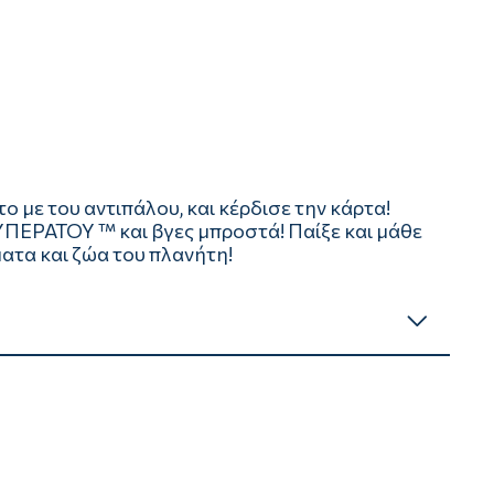
ο με του αντιπάλου, και κέρδισε την κάρτα!
ΥΠΕΡΑΤΟΥ ™ και βγες μπροστά! Παίξε και μάθε
ματα και ζώα του πλανήτη!