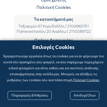
Πολιτική Cookies
Τα καταστήματά μας
Ταξιαρχών 67 Κορυδαλλός
|
2104965751
Παπαναστασίου 20 Αιγάλεω
|
2110089722
Ωράριο Λειτουργίας
Επιλογές Cookies
ΔΕ-ΤΕ-ΣΑ 09:00-15:00
ΤΡ-ΠΕ-ΠΑ 09:00-14:00 & 17:00-21:00
Χρησιμοποιούμε εργαλεία όπως τα cookies για να σε φέρνουμε πιο
κοντά στο αγαπημένο σου φαγητό, να σου παρέχουμε περιεχόμενο
ειδικά φτιαγμένο για σένα, καθώς και για σκοπούς ανάλυσης
επισκεψιμότητας στην σελίδα μας. Μπορείς να αλλάξεις τις
ρυθμίσεις των cookies σου ανά πάσα στιγμή.
Πολιτική Cookies
Copyright © 2024
-2026 biblioxarteboriki.gr

Powered by
|
Developed with

Πληροφορίες & Ρυθμίσεις
Αποδοχή Όλων