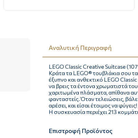
Αναλυτική Περιγραφή
LEGO Classic Creative Suitcase (107
Κράτα τα LEGO® τουβλάκια σου τα
έξυπνο και ανθεκτικό LEGO Classic C
να βρεις τα έντονα χρωματιστά το
χαριτωμένα πλάσματα, απίθανα αυτο
φανταστείς. Όταν τελειώσεις, βάλε
αρέσει, και είσαι έτοιμος να φύγεις!
Η συσκευασία περιέχει 213 κομμάτ
Επιστροφή Προϊόντος