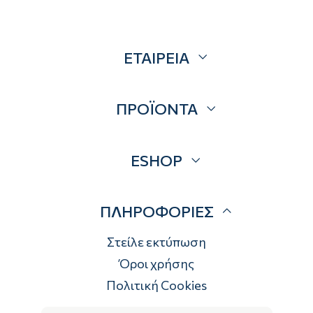
ΕΤΑΙΡΕΙΑ
Σχετικά
ΠΡΟΪΟΝΤΑ
Επικοινωνία
Blog
Προσφορές
ESHOP
Brands
Λογαριασμός
ΠΛΗΡΟΦΟΡΙΕΣ
Τρόποι αποστολής
Τρόποι πληρωμής
Στείλε εκτύπωση
Επιστροφές
Όροι χρήσης
Πολιτική Cookies