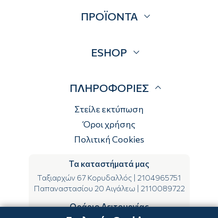
Σχετικά
ΠΡΟΪΟΝΤΑ
Επικοινωνία
Blog
Προσφορές
ESHOP
Brands
Λογαριασμός
ΠΛΗΡΟΦΟΡΙΕΣ
Τρόποι αποστολής
Τρόποι πληρωμής
Στείλε εκτύπωση
Επιστροφές
Όροι χρήσης
Πολιτική Cookies
Τα καταστήματά μας
Ταξιαρχών 67 Κορυδαλλός
|
2104965751
Παπαναστασίου 20 Αιγάλεω
|
2110089722
Ωράριο Λειτουργίας