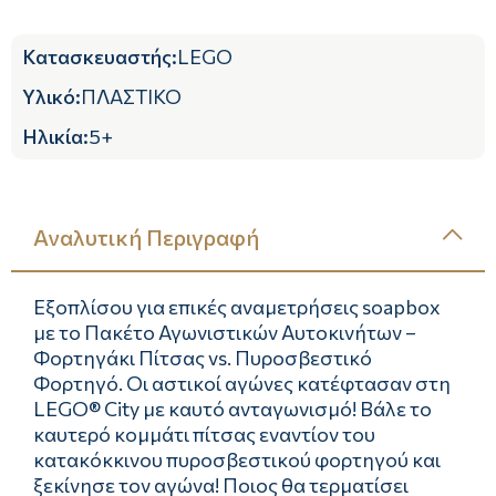
Κατασκευαστής
:
LEGO
Υλικό
:
ΠΛΑΣΤΙΚΟ
Ηλικία
:
5+
Αναλυτική Περιγραφή
Εξοπλίσου για επικές αναμετρήσεις soapbox
με το Πακέτο Αγωνιστικών Αυτοκινήτων –
Φορτηγάκι Πίτσας vs. Πυροσβεστικό
Φορτηγό. Οι αστικοί αγώνες κατέφτασαν στη
LEGO® City με καυτό ανταγωνισμό! Βάλε το
καυτερό κομμάτι πίτσας εναντίον του
κατακόκκινου πυροσβεστικού φορτηγού και
ξεκίνησε τον αγώνα! Ποιος θα τερματίσει