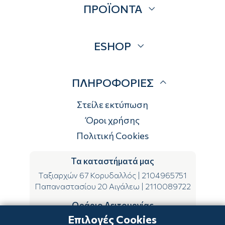
ΠΡΟΪΟΝΤΑ
Επικοινωνία
Blog
Προσφορές
ESHOP
Brands
Λογαριασμός
ΠΛΗΡΟΦΟΡΙΕΣ
Τρόποι αποστολής
Τρόποι πληρωμής
Στείλε εκτύπωση
Επιστροφές
Όροι χρήσης
Πολιτική Cookies
Τα καταστήματά μας
Ταξιαρχών 67 Κορυδαλλός
|
2104965751
Παπαναστασίου 20 Αιγάλεω
|
2110089722
Ωράριο Λειτουργίας
Επιλογές Cookies
ΔΕ-ΤΕ-ΣΑ 09:00-15:00