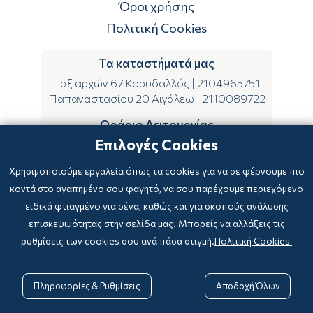
Όροι χρήσης
Πολιτική Cookies
Τα καταστήματά μας
Ταξιαρχών 67 Κορυδαλλός
|
2104965751
Παπαναστασίου 20 Αιγάλεω
|
2110089722
Ωράριο Λειτουργίας
Επιλογές Cookies
ΔΕ-ΤΕ-ΣΑ 09:00-15:00
ΤΡ-ΠΕ-ΠΑ 09:00-14:00 & 17:00-21:00
Χρησιμοποιούμε εργαλεία όπως τα cookies για να σε φέρνουμε πιο
κοντά στο αγαπημένο σου φαγητό, να σου παρέχουμε περιεχόμενο
ειδικά φτιαγμένο για σένα, καθώς και για σκοπούς ανάλυσης
επισκεψιμότητας στην σελίδα μας. Μπορείς να αλλάξεις τις
ρυθμίσεις των cookies σου ανά πάσα στιγμή.
Πολιτική Cookies
Copyright © 2024
-2026 biblioxarteboriki.gr

Powered by
|
Developed with

Πληροφορίες & Ρυθμίσεις
Αποδοχή Όλων