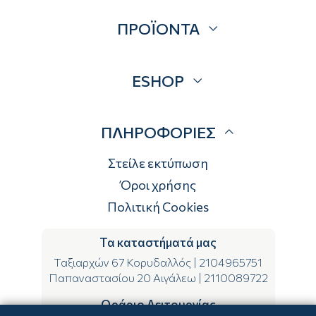
Σχετικά
ΠΡΟΪΟΝΤΑ
Επικοινωνία
Blog
Προσφορές
ESHOP
Brands
Λογαριασμός
ΠΛΗΡΟΦΟΡΙΕΣ
Τρόποι αποστολής
Τρόποι πληρωμής
Στείλε εκτύπωση
Επιστροφές
Όροι χρήσης
Πολιτική Cookies
Τα καταστήματά μας
Ταξιαρχών 67 Κορυδαλλός
|
2104965751
Παπαναστασίου 20 Αιγάλεω
|
2110089722
Ωράριο Λειτουργίας