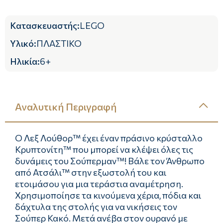
Κατασκευαστής
:
LEGO
Υλικό
:
ΠΛΑΣΤΙΚΟ
Ηλικία
:
6+
Αναλυτική Περιγραφή
Ο Λεξ Λούθορ™ έχει έναν πράσινο κρύσταλλο
Κρυπτονίτη™ που μπορεί να κλέψει όλες τις
δυνάμεις του Σούπερμαν™! Βάλε τον Άνθρωπο
από Ατσάλι™ στην εξωστολή του και
ετοιμάσου για μια τεράστια αναμέτρηση.
Χρησιμοποίησε τα κινούμενα χέρια, πόδια και
δάχτυλα της στολής για να νικήσεις τον
Σούπερ Κακό. Μετά ανέβα στον ουρανό με