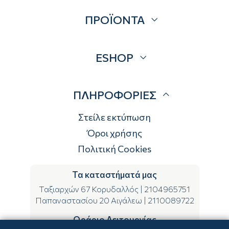
Σχετικά
ΠΡΟΪΟΝΤΑ
Επικοινωνία
Blog
Προσφορές
ESHOP
Brands
Λογαριασμός
ΠΛΗΡΟΦΟΡΙΕΣ
Τρόποι αποστολής
Τρόποι πληρωμής
Στείλε εκτύπωση
Επιστροφές
Όροι χρήσης
Πολιτική Cookies
Τα καταστήματά μας
Ταξιαρχών 67 Κορυδαλλός
|
2104965751
Παπαναστασίου 20 Αιγάλεω
|
2110089722
Ωράριο Λειτουργίας