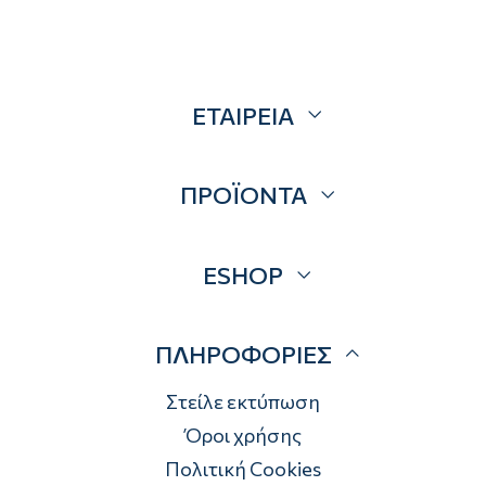
ΕΤΑΙΡΕΙΑ
Σχετικά
ΠΡΟΪΟΝΤΑ
Επικοινωνία
Blog
Προσφορές
ESHOP
Brands
Λογαριασμός
ΠΛΗΡΟΦΟΡΙΕΣ
Τρόποι αποστολής
Τρόποι πληρωμής
Στείλε εκτύπωση
Επιστροφές
Όροι χρήσης
Πολιτική Cookies