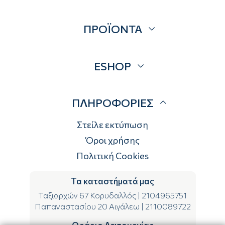
Σχετικά
ΠΡΟΪΟΝΤΑ
Επικοινωνία
Blog
Προσφορές
ESHOP
Brands
Λογαριασμός
ΠΛΗΡΟΦΟΡΙΕΣ
Τρόποι αποστολής
Τρόποι πληρωμής
Στείλε εκτύπωση
Επιστροφές
Όροι χρήσης
Πολιτική Cookies
Τα καταστήματά μας
Ταξιαρχών 67 Κορυδαλλός
|
2104965751
Παπαναστασίου 20 Αιγάλεω
|
2110089722