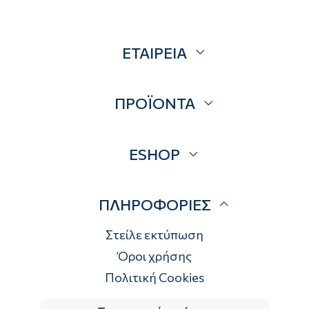
ΕΤΑΙΡΕΙΑ
Σχετικά
ΠΡΟΪΟΝΤΑ
Επικοινωνία
Blog
Προσφορές
ESHOP
Brands
Λογαριασμός
ΠΛΗΡΟΦΟΡΙΕΣ
Τρόποι αποστολής
Τρόποι πληρωμής
Στείλε εκτύπωση
Επιστροφές
Όροι χρήσης
Πολιτική Cookies