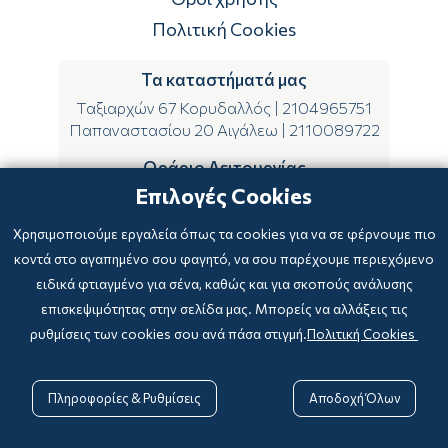
Πολιτική Cookies
Τα καταστήματά μας
Ταξιαρχών 67 Κορυδαλλός
|
2104965751
Παπαναστασίου 20 Αιγάλεω
|
2110089722
Ωράριο Λειτουργίας
Επιλογές Cookies
ΔΕ-ΤΕ-ΣΑ 09:00-15:00
ΤΡ-ΠΕ-ΠΑ 09:00-14:00 & 17:00-21:00
Χρησιμοποιούμε εργαλεία όπως τα cookies για να σε φέρνουμε πιο
κοντά στο αγαπημένο σου φαγητό, να σου παρέχουμε περιεχόμενο
ειδικά φτιαγμένο για σένα, καθώς και για σκοπούς ανάλυσης
επισκεψιμότητας στην σελίδα μας. Μπορείς να αλλάξεις τις
ρυθμίσεις των cookies σου ανά πάσα στιγμή.
Πολιτική Cookies
Copyright © 2024
-2026 biblioxarteboriki.gr

Powered by
|
Developed with

Πληροφορίες & Ρυθμίσεις
Αποδοχή Όλων