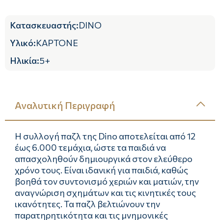
Κατασκευαστής
:
DINO
Υλικό
:
ΚΑΡΤΟΝΕ
Ηλικία
:
5+
Αναλυτική Περιγραφή
Η συλλογή παζλ της Dino αποτελείται από 12
έως 6.000 τεμάχια, ώστε τα παιδιά να
απασχοληθούν δημιουργικά στον ελεύθερο
χρόνο τους. Είναι ιδανική για παιδιά, καθώς
βοηθά τον συντονισμό χεριών και ματιών, την
αναγνώριση σχημάτων και τις κινητικές τους
ικανότητες. Τα παζλ βελτιώνουν την
παρατηρητικότητα και τις μνημονικές