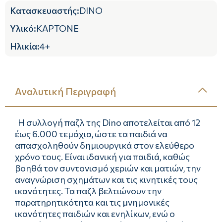
Κατασκευαστής
:
DINO
Υλικό
:
ΚΑΡΤΟΝΕ
Ηλικία
:
4+
Αναλυτική Περιγραφή
Η συλλογή παζλ της Dino αποτελείται από 12
έως 6.000 τεμάχια, ώστε τα παιδιά να
απασχοληθούν δημιουργικά στον ελεύθερο
χρόνο τους. Είναι ιδανική για παιδιά, καθώς
βοηθά τον συντονισμό χεριών και ματιών, την
αναγνώριση σχημάτων και τις κινητικές τους
ικανότητες. Τα παζλ βελτιώνουν την
παρατηρητικότητα και τις μνημονικές
ικανότητες παιδιών και ενηλίκων, ενώ ο