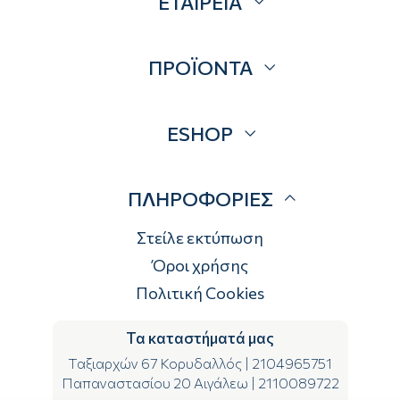
ΕΤΑΙΡΕΙΑ
Σχετικά
ΠΡΟΪΟΝΤΑ
Επικοινωνία
Blog
Προσφορές
ESHOP
Brands
Λογαριασμός
ΠΛΗΡΟΦΟΡΙΕΣ
Τρόποι αποστολής
Τρόποι πληρωμής
Στείλε εκτύπωση
Επιστροφές
Όροι χρήσης
Πολιτική Cookies
Τα καταστήματά μας
Ταξιαρχών 67 Κορυδαλλός
|
2104965751
Παπαναστασίου 20 Αιγάλεω
|
2110089722