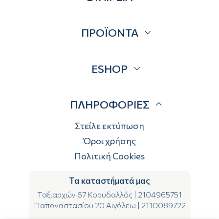
Σχετικά
ΠΡΟΪΟΝΤΑ
Επικοινωνία
Blog
Προσφορές
ESHOP
Brands
Λογαριασμός
ΠΛΗΡΟΦΟΡΙΕΣ
Τρόποι αποστολής
Τρόποι πληρωμής
Στείλε εκτύπωση
Επιστροφές
Όροι χρήσης
Πολιτική Cookies
Τα καταστήματά μας
Ταξιαρχών 67 Κορυδαλλός
|
2104965751
Παπαναστασίου 20 Αιγάλεω
|
2110089722