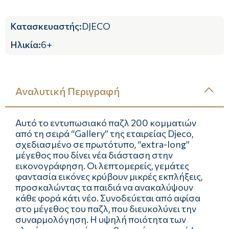
Κατασκευαστής
:
DJECO
Ηλικία
:
6+
Αναλυτική Περιγραφή
Αυτό το εντυπωσιακό παζλ 200 κομματιών
από τη σειρά “Gallery” της εταιρείας Djeco,
σχεδιασμένο σε πρωτότυπο, “extra-long”
μέγεθος που δίνει νέα διάσταση στην
εικονογράφηση. Οι λεπτομερείς, γεμάτες
φαντασία εικόνες κρύβουν μικρές εκπλήξεις,
προσκαλώντας τα παιδιά να ανακαλύψουν
κάθε φορά κάτι νέο. Συνοδεύεται από αφίσα
στο μέγεθος του παζλ, που διευκολύνει την
συναρμολόγηση. Η υψηλή ποιότητα των