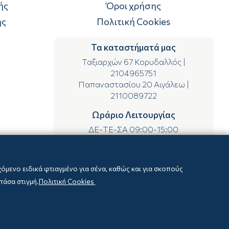
ής
Όροι χρήσης
ής
Πολιτική Cookies
Τα καταστήματά μας
Ταξιαρχών 67 Κορυδαλλός
|
2104965751
Παπαναστασίου 20 Αιγάλεω
|
2110089722
Ωράριο Λειτουργίας
ΔΕ-ΤΕ-ΣΑ 09:00-15:00
ΤΡ-ΠΕ-ΠΑ 09:00-14:00 & 17:00-21:00
μενο ειδικά φτιαγμένο για σένα, καθώς και για σκοπούς
πάσα στιγμή.
Πολιτική Cookies