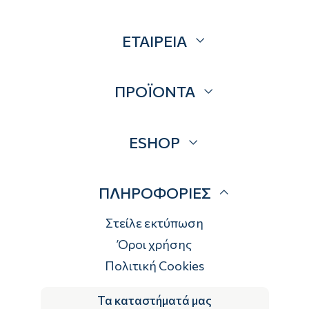
ΕΤΑΙΡΕΙΑ
Σχετικά
ΠΡΟΪΟΝΤΑ
Επικοινωνία
Blog
Προσφορές
ESHOP
Brands
Λογαριασμός
ΠΛΗΡΟΦΟΡΙΕΣ
Τρόποι αποστολής
Τρόποι πληρωμής
Στείλε εκτύπωση
Επιστροφές
Όροι χρήσης
Πολιτική Cookies
Τα καταστήματά μας