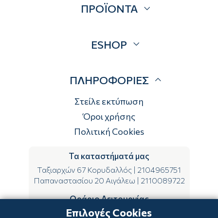
ΠΡΟΪΟΝΤΑ
Επικοινωνία
Blog
Προσφορές
ESHOP
Brands
Λογαριασμός
ΠΛΗΡΟΦΟΡΙΕΣ
Τρόποι αποστολής
Τρόποι πληρωμής
Στείλε εκτύπωση
Επιστροφές
Όροι χρήσης
Πολιτική Cookies
Τα καταστήματά μας
Ταξιαρχών 67 Κορυδαλλός
|
2104965751
Παπαναστασίου 20 Αιγάλεω
|
2110089722
Ωράριο Λειτουργίας
Επιλογές Cookies
ΔΕ-ΤΕ-ΣΑ 09:00-15:00