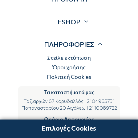
Blog
Προσφορές
ESHOP
Brands
Λογαριασμός
ΠΛΗΡΟΦΟΡΙΕΣ
Τρόποι αποστολής
Τρόποι πληρωμής
Στείλε εκτύπωση
Επιστροφές
Όροι χρήσης
Πολιτική Cookies
Τα καταστήματά μας
Ταξιαρχών 67 Κορυδαλλός
|
2104965751
Παπαναστασίου 20 Αιγάλεω
|
2110089722
Ωράριο Λειτουργίας
Επιλογές Cookies
ΔΕ-ΤΕ-ΣΑ 09:00-15:00
ΤΡ-ΠΕ-ΠΑ 09:00-14:00 & 17:00-21:00