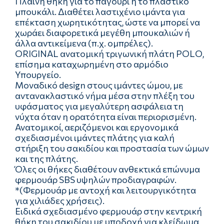
Πλαϊνή θήκη για το παγούρι ή το πλαστικό
μπουκάλι. Διαθέτει λαστιχένιο ιμάντα για
επέκταση χωρητικότητας, ώστε να μπορεί να
χωράει διαφορετικά μεγέθη μπουκαλιών ή
άλλα αντικείμενα (π.χ. ομπρέλες).
ORIGINAL ανατομική τριγωνική πλάτη POLO,
επίσημα καταχωρημένη στο αρμόδιο
Υπουργείο.
Μοναδικό design στους ιμάντες ώμου, με
αντανακλαστικό νήμα μέσα στην πλέξη του
υφάσματος για μεγαλύτερη ασφάλεια τη
νύχτα όταν η ορατότητα είναι περιορισμένη.
Ανατομικοί, αεριζόμενοι και εργονομικά
σχεδιασμένοι ιμάντες πλάτης για καλή
στήριξη του σακιδίου και προστασία των ώμων
και της πλάτης.
Όλες οι θήκες διαθέτουν ανθεκτικά επώνυμα
φερμουάρ SBS υψηλών προδιαγραφών.
*(Φερμουάρ με αντοχή και λειτουργικότητα
για χιλιάδες χρήσεις).
Ειδικά σχεδιασμένο φερμουάρ στην κεντρική
θήκη του σακιδίου με υποδοχή για κλείδωμα