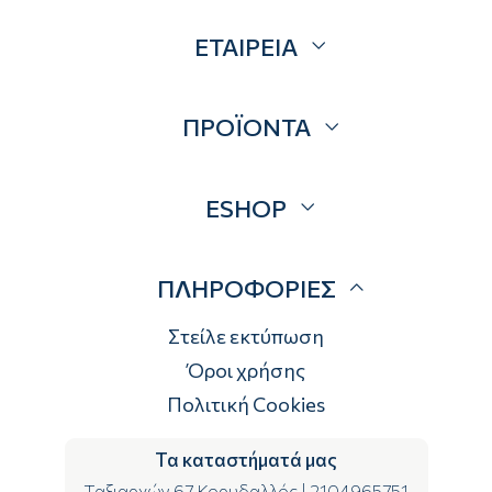
ΕΤΑΙΡΕΙΑ
Σχετικά
ΠΡΟΪΟΝΤΑ
Επικοινωνία
Blog
Προσφορές
ESHOP
Brands
Λογαριασμός
ΠΛΗΡΟΦΟΡΙΕΣ
Τρόποι αποστολής
Τρόποι πληρωμής
Στείλε εκτύπωση
Επιστροφές
Όροι χρήσης
Πολιτική Cookies
Τα καταστήματά μας
Ταξιαρχών 67 Κορυδαλλός
|
2104965751